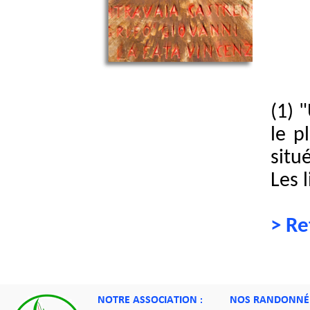
(1)
"
le p
situ
Les 
> Re