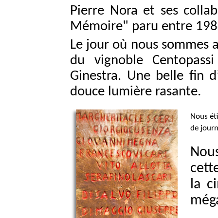
Pierre Nora et ses colla
Mémoire" paru entre 1984
Le jour où nous sommes all
du vignoble Centopassi 
Ginestra.
Une belle fin d
douce lumière rasante.
Nous éti
de jour
Nous
cett
la c
méga