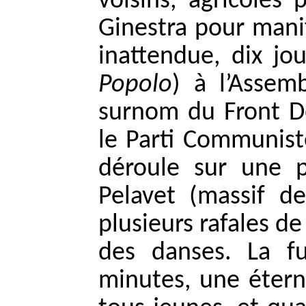
voisins, agricoles 
Ginestra pour manif
inattendue, dix jo
Popolo
) à l’Assem
surnom du Front Dé
le Parti Communiste 
déroule sur une 
Pelavet (massif d
plusieurs rafales de
des danses. La f
minutes, une éterni