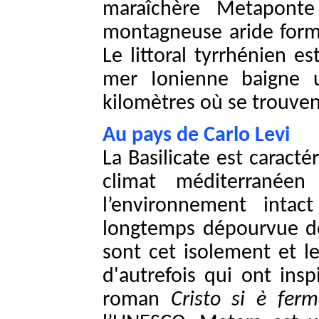
maraîchère Metaponte 
montagneuse aride forma
Le littoral tyrrhénien es
mer Ionienne baigne u
kilomètres où se trouve
Au pays de Carlo Levi
La Basilicate est caracté
climat méditerranée
l’environnement inta
longtemps dépourvue de
sont cet isolement et l
d'autrefois qui ont insp
roman
Cristo si è fer