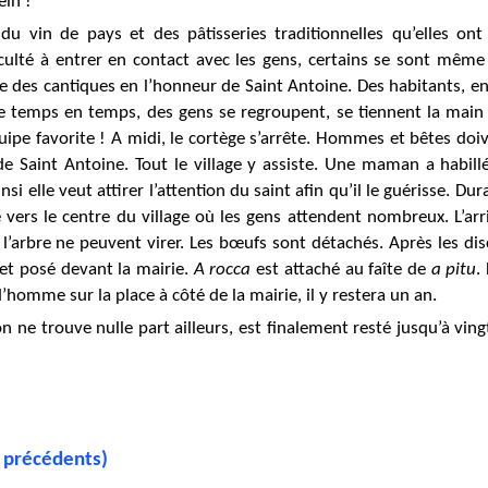
ein !
du vin de pays et des pâtisseries traditionnelles qu’elles on
culté à entrer en contact avec les gens, certains se sont même
e des cantiques en l’honneur de Saint Antoine. Des habitants, en
De temps en temps, des gens se regroupent, se tiennent la main
uipe favorite ! A midi, le cortège s’arrête. Hommes et bêtes doi
 de Saint Antoine. Tout le village y assiste. Une maman a habill
si elle veut attirer l’attention du saint afin qu’il le guérisse. Dur
e vers le centre du village où les gens attendent nombreux. L’ar
t l’arbre ne peuvent virer. Les bœufs sont détachés. Après les di
et posé devant la mairie.
A rocca
est attaché au faîte de
a pitu
.
homme sur la place à côté de la mairie, il y restera un an.
on ne trouve nulle part ailleurs, est finalement resté jusqu’à vi
s précédents)