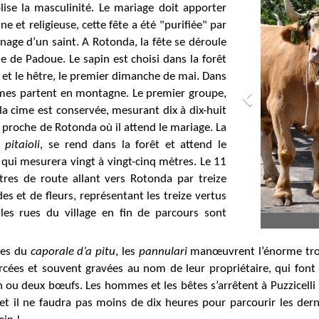
se la masculinité. Le mariage doit apporter
ne et religieuse, cette fête a été "purifiée" par
ronage d’un saint. A Rotonda, la fête se déroule
 de Padoue. Le sapin est choisi dans la forêt
t le hêtre, le premier dimanche de mai. Dans
mmes partent en montagne. Le premier groupe,
 la cime est conservée, mesurant dix à dix-huit
é proche de Rotonda où il attend le mariage. La
s
pitaioli
, se rend dans la forêt et attend le
 qui mesurera vingt à vingt-cinq mètres. Le 11
tres de route allant vers Rotonda par treize
es et de fleurs, représentant les treize vertus
les rues du village en fin de parcours sont
res du
caporale d’a pitu
, les
pannulari
manœuvrent l’énorme tron
ées et souvent gravées au nom de leur propriétaire, qui font le
un ou deux bœufs. Les hommes et les bêtes s’arrêtent à Puzzicelli
et il ne faudra pas moins de dix heures pour parcourir les derni