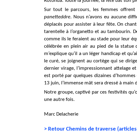
Rotonda.
Toute la journée, la fête bat son pl
Sur tout le parcours, les femmes offrent 
panetteddre
.
Nous n’avons eu aucune diffi
déplacés pour assister à leur fête. On chant
tarentelle à l’organetto et au tambourin. 
comme ils le feraient au stade pour leur éq
célébrée en plein air au pied de la statue
m’explique qu’il a un léger handicap et qu’ain
le curé, se joignent au cortège qui se dirig
dernier virage, l’impressionnant attelage e
est porté par quelques dizaines d’hommes 
13 juin, l’immense mât sera dressé à main d’
Notre groupe, captivé par ces festivités qu’
une autre fois.
Marc Delacherie
> Retour Chemins de traverse (article