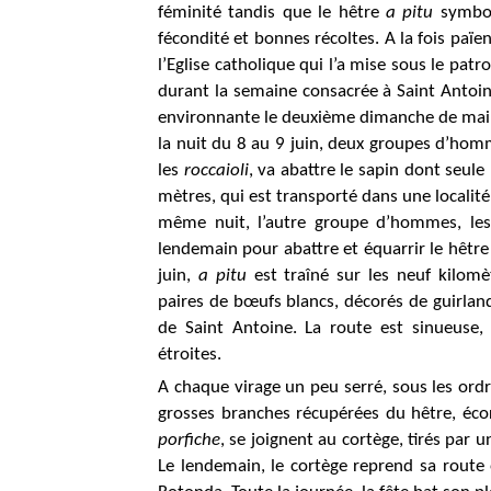
féminité tandis que le hêtre
a pitu
symboli
fécondité et bonnes récoltes. A la fois païen
l’Eglise catholique qui l’a mise sous le pat
durant la semaine consacrée à Saint Antoine
environnante le deuxième dimanche de mai e
la nuit du 8 au 9 juin, deux groupes d’ho
les
roccaioli
, va abattre le sapin dont seule
mètres, qui est transporté dans une localit
même nuit, l’autre groupe d’hommes, le
lendemain pour abattre et équarrir le hêtre
juin,
a pitu
est traîné sur les neuf kilomè
paires de bœufs blancs, décorés de guirland
de Saint Antoine. La route est sinueuse, 
étroites.
A chaque virage un peu serré, sous les ord
grosses branches récupérées du hêtre, écorc
porfiche
, se joignent au cortège, tirés par 
Le lendemain, le cortège reprend sa route 